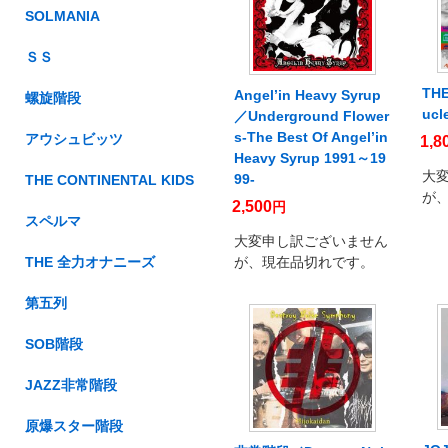
SOLMANIA
ＳＳ
TH
Angel’in Heavy Syrup
螺旋階段
ucl
／Underground Flower
s-The Best Of Angel’in
アウシュビッツ
1,8
Heavy Syrup 1991～19
大
99-
THE CONTINENTAL KIDS
が
2,500
円
スペルマ
大変申し訳ございません
THE 全力オナニーズ
が、現在品切れです。
第五列
SOB階段
JAZZ非常階段
原爆スター階段