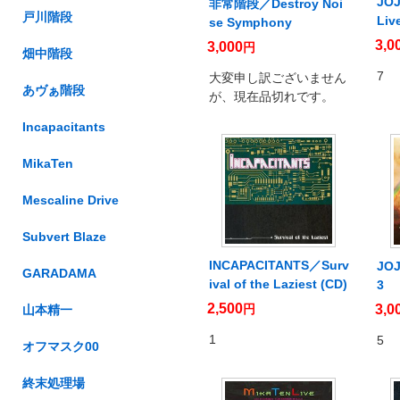
JO
非常階段／Destroy Noi
戸川階段
Liv
se Symphony
3,0
3,000
円
畑中階段
7
大変申し訳ございません
あヴぁ階段
が、現在品切れです。
Incapacitants
MikaTen
Mescaline Drive
Subvert Blaze
INCAPACITANTS／Surv
JO
GARADAMA
ival of the Laziest (CD)
3
2,500
円
3,0
山本精一
1
5
オフマスク00
終末処理場