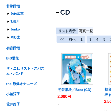
非常階段
CD
Jojo広重
T.美川
Junko
リスト表示
|
写真一覧
岡野太
<<
前へ
1
2
3
4
5
初音階段
BiS階段
ザ・ニヒリスト・スパズ
ム・バンド
the 原爆オナニーズ
初
初音階段／Best (CD)
小埜涼子
段 (
2,000
円
2,5
佐井好子
1
5