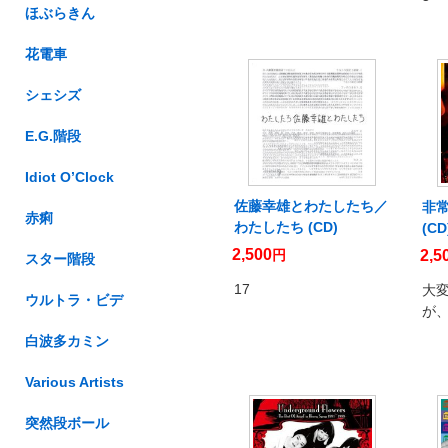
ほぶらきん
花電車
シェシズ
E.G.階段
Idiot O’Clock
佐藤幸雄とわたしたち／
非常
赤痢
わたしたち (CD)
(CD
2,500
円
2,5
スター階段
17
大
ウルトラ・ビデ
が
白波多カミン
Various Artists
突然段ボール