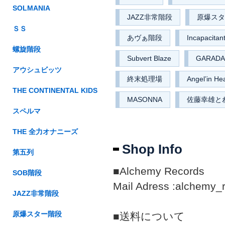
SOLMANIA
JAZZ非常階段
原爆スタ
ＳＳ
あヴぁ階段
Incapacitan
螺旋階段
Subvert Blaze
GARAD
アウシュビッツ
終末処理場
Angel’in He
THE CONTINENTAL KIDS
MASONNA
佐藤幸雄と
スペルマ
THE 全力オナニーズ
Shop Info
第五列
■Alchemy Records
SOB階段
Mail Adress :alchemy_
JAZZ非常階段
原爆スター階段
■送料について