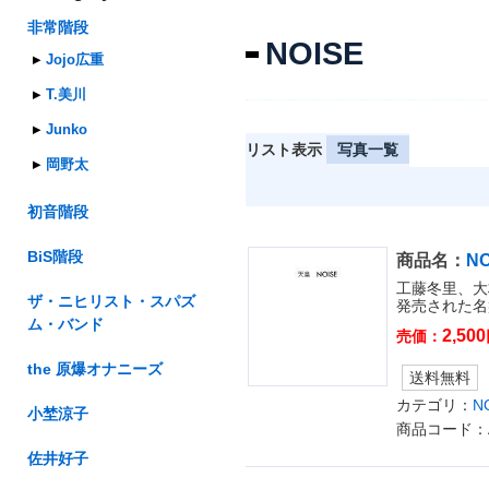
非常階段
NOISE
Jojo広重
T.美川
Junko
リスト表示
|
写真一覧
岡野太
初音階段
BiS階段
商品名：
NO
工藤冬里、大
ザ・ニヒリスト・スパズ
発売された名
ム・バンド
2,500
売価：
the 原爆オナニーズ
送料無料
カテゴリ：
N
小埜涼子
商品コード：
佐井好子