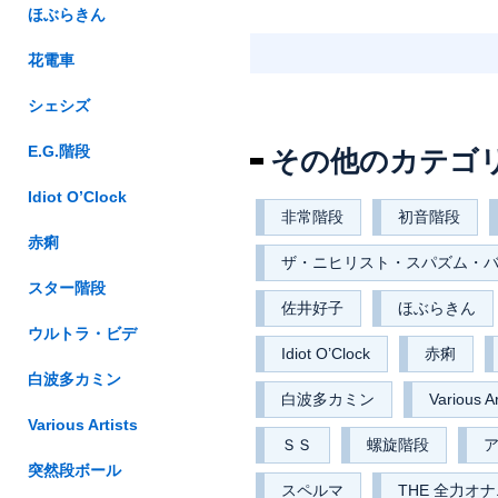
ほぶらきん
花電車
シェシズ
E.G.階段
その他のカテゴ
Idiot O’Clock
非常階段
初音階段
赤痢
ザ・ニヒリスト・スパズム・
スター階段
佐井好子
ほぶらきん
ウルトラ・ビデ
Idiot O’Clock
赤痢
白波多カミン
白波多カミン
Various Ar
Various Artists
ＳＳ
螺旋階段
突然段ボール
スペルマ
THE 全力オ