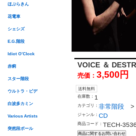
ほぶらきん
花電車
シェシズ
E.G.階段
Idiot O’Clock
VOICE ＆ DESTR
赤痢
3,500円
売価：
スター階段
送料無料
ウルトラ・ビデ
在庫数：
1
白波多カミン
カテゴリ：
非常階段
ジャンル：
CD
Various Artists
商品コード：
TECH-3536
突然段ボール