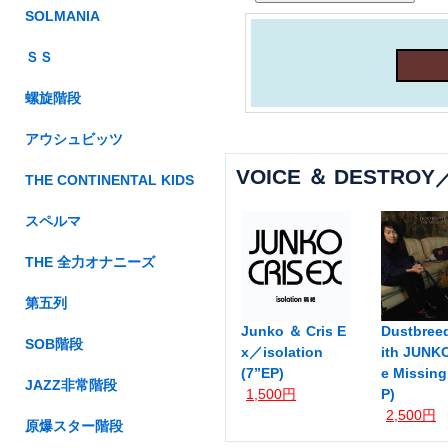
SOLMANIA
ＳＳ
螺旋階段
アウシュビッツ
VOICE ＆ DESTRO
THE CONTINENTAL KIDS
スペルマ
THE 全力オナニーズ
第五列
Junko ＆ Cris E
Dustbree
SOB階段
x／isolation
ith JUN
(7”EP)
e Missing
JAZZ非常階段
1,500円
P)
2,500円
原爆スター階段