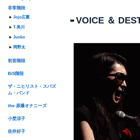
非常階段
Jojo広重
VOICE ＆ DES
T.美川
Junko
岡野太
初音階段
BiS階段
ザ・ニヒリスト・スパズ
ム・バンド
the 原爆オナニーズ
小埜涼子
佐井好子