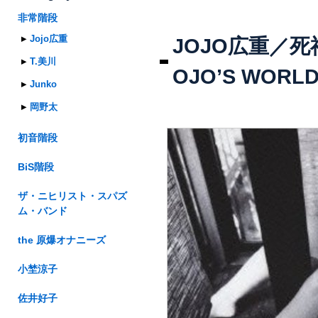
非常階段
Jojo広重
JOJO広重／
T.美川
OJO’S WORLD
Junko
岡野太
初音階段
BiS階段
ザ・ニヒリスト・スパズ
ム・バンド
the 原爆オナニーズ
小埜涼子
佐井好子