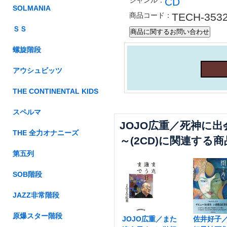
ジャンル：
CD
SOLMANIA
商品コード：
TECH-3532
ＳＳ
螺旋階段
アウシュビッツ
THE CONTINENTAL KIDS
スペルマ
JOJO広重／死神に出会
THE 全力オナニーズ
～(2CD)に関連する商
第五列
SOB階段
JAZZ非常階段
原爆スター階段
JOJO広重／また
佐井好子