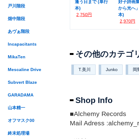
逢う日まで (単行
好子詩画
戸川階段
本)
から光へ」
2,750円
本)
畑中階段
2,970円
あヴぁ階段
Incapacitants
その他のカテゴ
MikaTen
Mescaline Drive
T.美川
Junko
岡
Subvert Blaze
GARADAMA
Shop Info
山本精一
■Alchemy Records
オフマスク00
Mail Adress :alchemy_
終末処理場