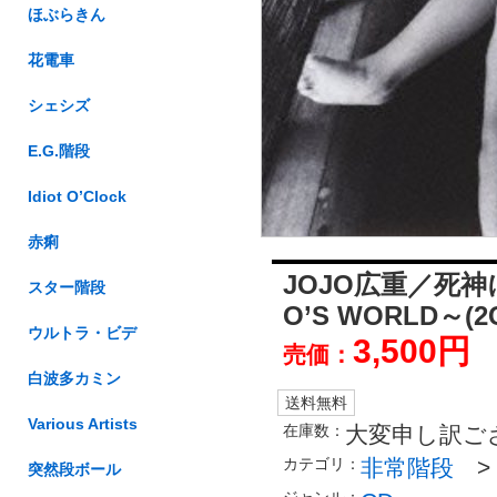
ほぶらきん
花電車
シェシズ
E.G.階段
Idiot O’Clock
赤痢
JOJO広重／死神
スター階段
O’S WORLD～(2
ウルトラ・ビデ
3,500円
売価：
白波多カミン
送料無料
Various Artists
在庫数：
大変申し訳ご
カテゴリ：
非常階段
突然段ボール